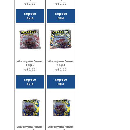
Fiyat
Fiyat
₺80,00
₺80,00
Sepete
Sepete
Ekle
Ekle
Akvaryum Fanus
Akvaryum Fanus
Taşı 5
Taşı 4
Fiyat
Fiyat
₺80,00
₺80,00
Sepete
Sepete
Ekle
Ekle
Akvaryum Fanus
Akvaryum Fanus