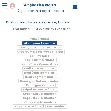
Şile Fish World
Ürünlerimizi keşfet - Arama Yapın...
Dostunuzun ihtiyacı olan her şey burada!
Ana Sayfa
Akvaryum Aksesuar
Tüm Ürünler
Akvaryum Aksesuar
Akvaryum Fanus Teraryum
Akvaryum Motor Yedek Parça
Balık Yemleri
Kedi Bakım Ürünleri
Kedi Köpek Oyuncakları
Kedi Kuru Mamaları
Kedi Ödül Mamaları
Kedi Yaş Mamaları
Kemirgen Bakım Ürünleri
Kemirgen Yemleri
Köpek Bakım Ürünleri
Köpek Kuru Mamaları
Köpek Ödül Mamaları
Köpek Yaş Mamaları
Kuş Bakım Ürünleri
Kuş Yemleri