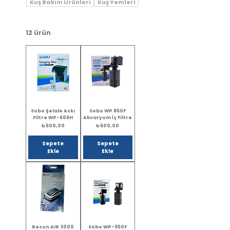
Kuş Bakım Ürünleri
Kuş Yemleri
12 ürün
Sobo Şelale Askı
Sobo WP 850F
Filtre WP-606H
Akvaryum İç Filtre
Fiyat
Fiyat
₺500,00
₺500,00
Sepete
Sepete
Ekle
Ekle
Resun AIR 3000
Sobo WP-950F