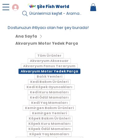
Şile Fish World
Ürünlerimizi keşfet - Arama Yapın...
Dostunuzun ihtiyacı olan her şey burada!
Ana Sayfa
Akvaryum Motor Yedek Parça
Tüm Ürünler
Akvaryum Aksesuar
Akvaryum Fanus Teraryum
Akvaryum Motor Yedek Parça
Balık Yemleri
Kedi Bakım Ürünleri
Kedi Köpek Oyuncakları
Kedi Kuru Mamaları
Kedi Ödül Mamaları
Kedi Yaş Mamaları
Kemirgen Bakım Ürünleri
Kemirgen Yemleri
Köpek Bakım Ürünleri
Köpek Kuru Mamaları
Köpek Ödül Mamaları
Köpek Yaş Mamaları