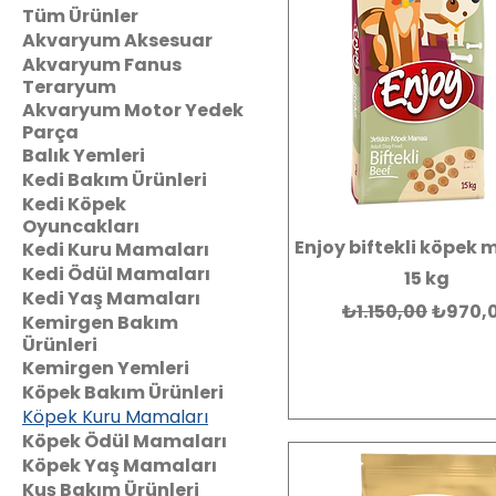
Tüm Ürünler
Akvaryum Aksesuar
Akvaryum Fanus
Teraryum
Akvaryum Motor Yedek
Parça
Balık Yemleri
Kedi Bakım Ürünleri
Kedi Köpek
Oyuncakları
Enjoy biftekli köpek
Kedi Kuru Mamaları
Kedi Ödül Mamaları
15 kg
Kedi Yaş Mamaları
Normal Fiyat
İndirim
₺1.150,00
₺970,
Kemirgen Bakım
Ürünleri
Kemirgen Yemleri
Köpek Bakım Ürünleri
Köpek Kuru Mamaları
Köpek Ödül Mamaları
Köpek Yaş Mamaları
Kuş Bakım Ürünleri