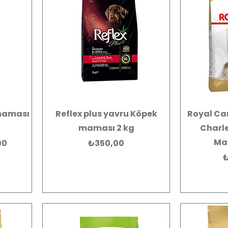
 maması
Reflex plus yavru Köpek
Royal Ca
maması 2 kg
Charle
Mam
li Fiyat
Fiyat
00
₺350,00
F
₺