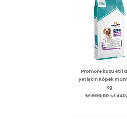
Promore kuzu etli 
yetişkin Köpek mam
kg
Normal Fiyat
İndirim
₺1.600,00
₺1.440