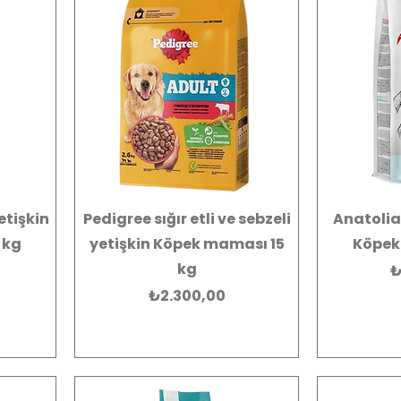
etişkin
Pedigree sığır etli ve sebzeli
Anatolia
 kg
yetişkin Köpek maması 15
Köpek
kg
F
₺
Fiyat
₺2.300,00