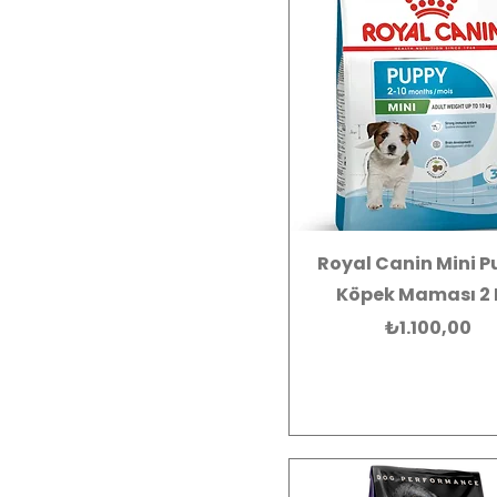
Royal Canin Mini 
Köpek Maması 2
Fiyat
₺1.100,00