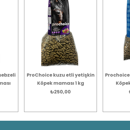
sebzeli
ProChoice kuzu etli yetişkin
Prochoice
ması
Köpek maması 1 kg
Köpek
Fiyat
₺250,00