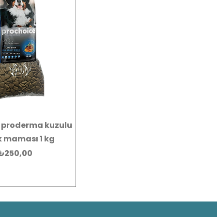
 proderma kuzulu
 maması 1 kg
Fiyat
₺250,00