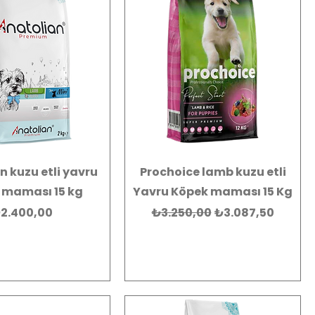
n kuzu etli yavru
Prochoice lamb kuzu etli
 maması 15 kg
Yavru Köpek maması 15 Kg
iyat
Normal Fiyat
İndirimli Fiyat
2.400,00
₺3.250,00
₺3.087,50