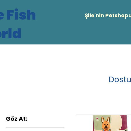
e Fish
Şile'nin Petshop
rld
Dostu
Göz At: