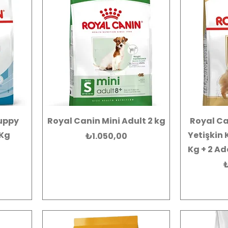
Puppy
Royal Canin Mini Adult 2 kg
Royal C
 Kg
Yetişkin
Fiyat
₺1.050,00
Kg + 2 Ad
F
₺