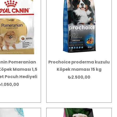
anin Pomeranian
Prochoice proderma kuzulu
 Köpek Maması 1,5
Köpek maması 15 kg
et Pocuh Hediyeli
Fiyat
₺2.500,00
iyat
1.050,00