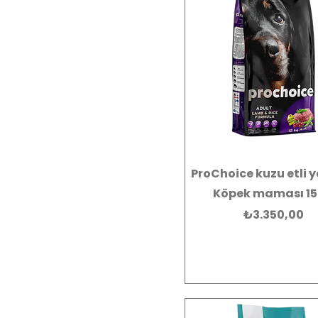
ProChoice kuzu etli y
Köpek maması 15
Fiyat
₺3.350,00