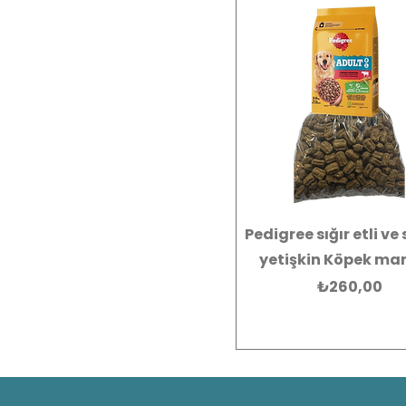
Pedigree sığır etli ve 
yetişkin Köpek ma
Fiyat
₺260,00