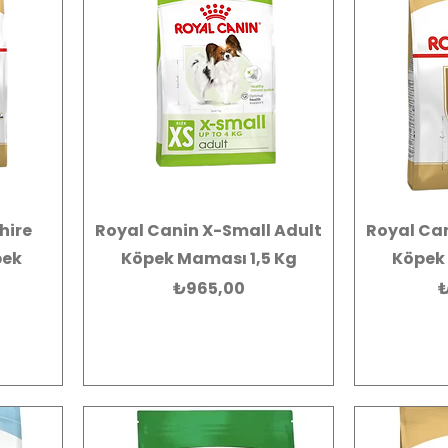
hire
Royal Canin X-Small Adult
Royal Can
pek
Köpek Maması 1,5 Kg
Köpek 
Fiyat
F
₺965,00
₺