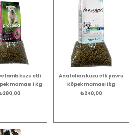
e lamb kuzu etli
Anatolian kuzu etli yavru
pek maması 1 Kg
Köpek maması 1kg
Fiyat
Fiyat
₺280,00
₺240,00